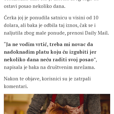
ostavi posao nekoliko dana.
Ćerka joj je ponudila satnicu u visini od 10
dolara, ali baka je odbila taj iznos, čak se i
naljutila zbog male ponude, prenosi Daily Mail.
“
Ja ne vodim vrtić, treba mi novac da
nadoknadim platu koju ću izgubiti jer
nekoliko dana neću raditi svoj posao
”,
napisala je baka na društvenim mrežama.
Nakon te objave, korisnici su je zatrpali
komentari.