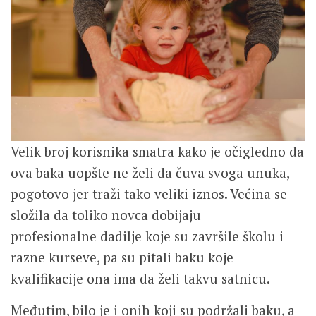
Velik broj korisnika smatra kako je očigledno da
ova baka uopšte ne želi da čuva svoga unuka,
pogotovo jer traži tako veliki iznos. Većina se
složila da toliko novca dobijaju
profesionalne dadilje koje su završile školu i
razne kurseve, pa su pitali baku koje
kvalifikacije ona ima da želi takvu satnicu.
Međutim, bilo je i onih koji su podržali baku, a