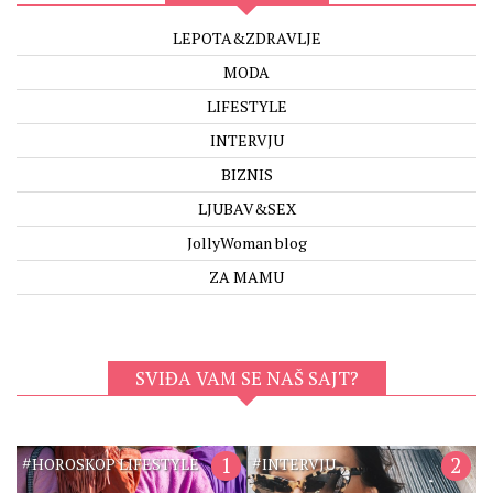
LEPOTA&ZDRAVLJE
MODA
LIFESTYLE
INTERVJU
BIZNIS
LJUBAV&SEX
JollyWoman blog
ZA MAMU
SVIĐA VAM SE NAŠ SAJT?
#
1
#
2
HOROSKOP LIFESTYLE
INTERVJU