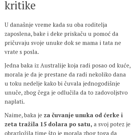
kritike
U današnje vreme kada su oba roditelja
zaposlena, bake i deke priskaču u pomoć da
pričuvaju svoje unuke dok se mama i tata ne
vrate s posla.
Jedna baka iz Australije koja radi posao od kuće,
morala je da je prestane da radi nekoliko dana
u toku nedelje kako bi čuvala jednogodišnje
unuče, zbog čega je odlučila da to zadovoljstvo
naplati.
Naime, baka je
za čuvanje unuka od ćerke i
zeta
tražila 15 dolara po satu,
a svoj potez je
obrazložila time što je morala zbog toga da