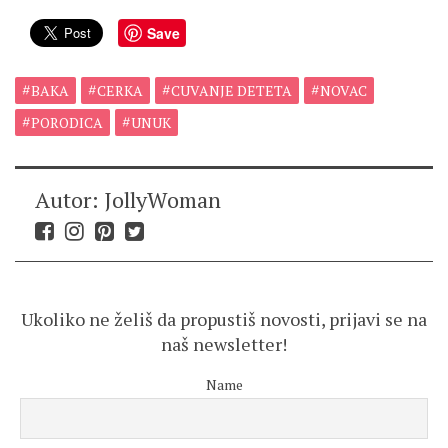
Save
BAKA
CERKA
CUVANJE DETETA
NOVAC
PORODICA
UNUK
Autor: JollyWoman
Ukoliko ne želiš da propustiš novosti, prijavi se na
naš newsletter!
Name