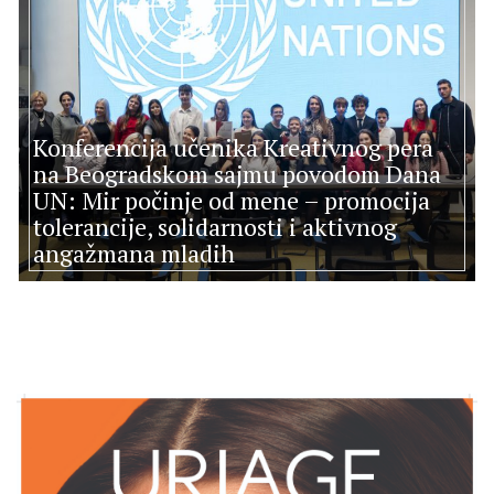
Konferencija učenika Kreativnog pera
na Beogradskom sajmu povodom Dana
UN: Mir počinje od mene – promocija
tolerancije, solidarnosti i aktivnog
angažmana mladih