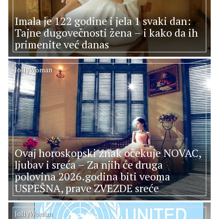
Imala je 122 godine i jela 1 svaki dan:
Tajne dugovečnosti žena – i kako da ih
primenite već danas
JollyWoman
Ovaj horoskopski znak očekuje NOVAC,
ljubav i sreća – Za njih će druga
polovina 2026.godina biti veoma
USPEŠNA, prave ZVEZDE sreće
JollyWoman