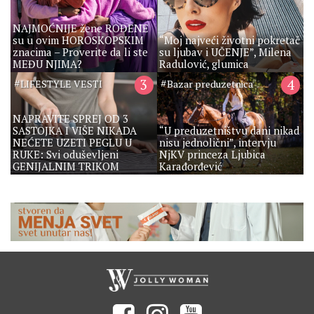
NAJMOĆNIJE žene ROĐENE
su u ovim HOROSKOPSKIM
“Moj najveći životni pokretač
znacima – Proverite da li ste
su ljubav i UČENJE”, Milena
MEĐU NJIMA?
Radulović, glumica
#
3
#
4
LIFESTYLE VESTI
Bazar preduzetnica
NAPRAVITE SPREJ OD 3
SASTOJKA I VIŠE NIKADA
“U preduzetništvu dani nikad
NEĆETE UZETI PEGLU U
nisu jednolični”, intervju
RUKE: Svi oduševljeni
NjKV princeza Ljubica
GENIJALNIM TRIKOM
Karađorđević