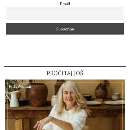
Email
PROČITAJ JOŠ
JollyWoman