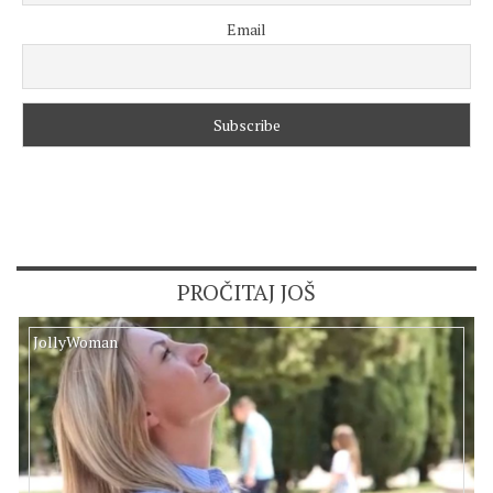
Email
PROČITAJ JOŠ
JollyWoman