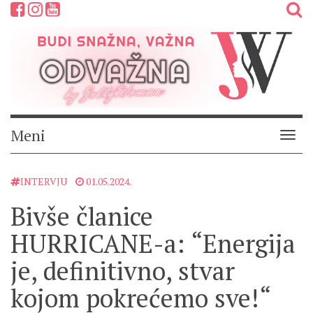
Meni
Meni
INTERVJU
01.05.2024.
Bivše članice
HURRICANE-a: “Energija
je, definitivno, stvar
kojom pokrećemo sve!“