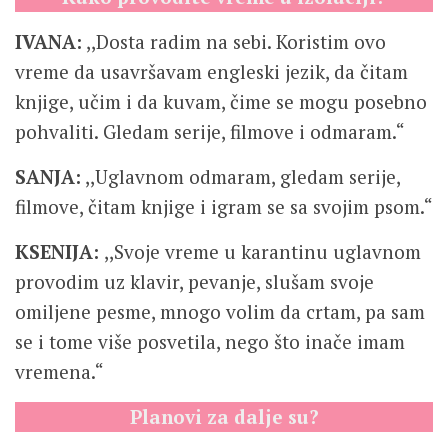
IVANA:
,,Dosta radim na sebi. Koristim ovo
vreme da usavršavam engleski jezik, da čitam
knjige, učim i da kuvam, čime se mogu posebno
pohvaliti. Gledam serije, filmove i odmaram.“
SANJA:
,,Uglavnom odmaram, gledam serije,
filmove, čitam knjige i igram se sa svojim psom.“
KSENIJA:
,,Svoje vreme u karantinu uglavnom
provodim uz klavir, pevanje, slušam svoje
omiljene pesme, mnogo volim da crtam, pa sam
se i tome više posvetila, nego što inače imam
vremena.“
Planovi za dalje su?