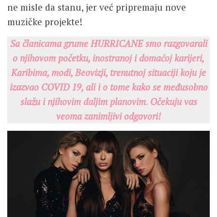
ne misle da stanu, jer već pripremaju nove
muzičke projekte!
Sa članicama grume HURRICANE smo razgovarali
o njihovom početku, inostranoj i domaćoj karijeri,
Karibima, modi, Beovizji, trenutnoj situaciji koju je
izazvao COVID 19, ali i o tome kako se međusobno
slažu i njihovim daljim planovim
.
Očekuju vas
veoma zanimljivi odgovori!