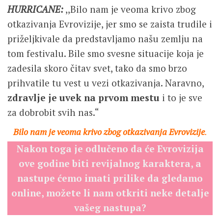
HURRICANE:
,,Bilo nam je veoma krivo zbog
otkazivanja Evrovizije, jer smo se zaista trudile i
priželjkivale da predstavljamo našu zemlju na
tom festivalu. Bile smo svesne situacije koja je
zadesila skoro čitav svet, tako da smo brzo
prihvatile tu vest u vezi otkazivanja. Naravno,
zdravlje je uvek na prvom mestu
i to je sve
za dobrobit svih nas.“
Bilo nam je veoma krivo zbog otkazivanja Evrovizije
.
Nakon toga je odlučeno da će Evrovizija
ove godine biti revijalnog karaktera, a
nastupe ćemo imati prilike da gledamo
online, možete li nam otkriti neke detalje
vašeg nastupa?