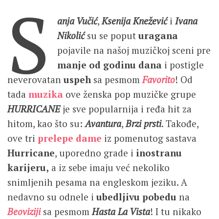
S
anja Vučić
,
Ksenija Knežević
i
Ivana
Nikolić
su se poput
uragana
pojavile na našoj muzičkoj sceni pre
manje od godinu dana
i postigle
neverovatan
uspeh
sa pesmom
Favorito
! Od
tada
muzika
ove ženska pop muzičke grupe
HURRICANE
je sve popularnija i ređa hit za
hitom, kao što su:
Avantura
,
Brzi prsti
. Takođe,
ove tri
prelepe dame
iz pomenutog sastava
Hurricane
, uporedno grade i
inostranu
karijeru,
a iz sebe imaju već nekoliko
snimljenih pesama na engleskom jeziku. A
nedavno su odnele i
ubedljivu pobedu
na
Beoviziji
sa pesmom
Hasta La Vista
! I tu nikako