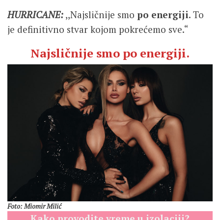
HURRICANE:
,,Najsličnije smo
po energiji
. To
je definitivno stvar kojom pokrećemo sve.“
Najsličnije smo po energiji.
Foto: Miomir Milić
Kako provodite
vreme u izolaciji?