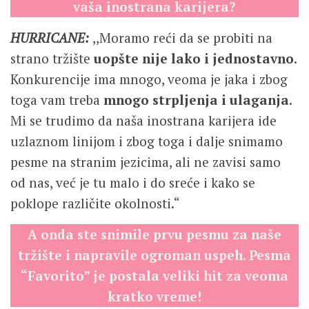
vaša inostrana karijera?
HURRICANE:
,,Moramo reći da se probiti na
strano tržište
uopšte nije lako i jednostavno
.
Konkurencije ima mnogo, veoma je jaka i zbog
toga vam treba
mnogo strpljenja i ulaganja
.
Mi se trudimo da naša inostrana karijera ide
uzlaznom linijom i zbog toga i dalje snimamo
pesme na stranim jezicima, ali ne zavisi samo
od nas, već je tu malo i do sreće i kako se
poklope različite okolnosti.“
A onda ste snimile prvu pesmu za naše
tržište i napravile ogroman uspeh. Pesma
“Favorito” je postala veliki hit za veoma
kratko vreme!