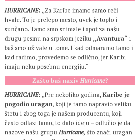
HURRICANE:
,,Za Karibe imamo samo reči
hvale. To je prelepo mesto, uvek je toplo i
sunčano. Tamo smo snimale i spot za našu
drugu pesmu na srpskom jeziku
,,Avantura“
i
baš smo uživale u tome. I kad odmaramo tamo i
kad radimo, provedemo se odlično, jer Karibi
imaju neku posebnu energiju.“
Zašto baš naziv
Hurricane
?
HURRICANE
: ,,Pre nekoliko godina,
Karibe je
pogodio uragan
, koji je tamo napravio veliku
štetu i zbog toga je našem producentu, koji
često odlazi tamo, to dalo ideju – odlučio je da
nazove našu grupu
Hurricane
,
što znači uragan