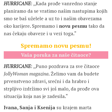
HURRICANE
: ,,Kada prođe vanredno stanje
planiramo da se vratimo našim nastupima kojih
smo se baš uželele a uz to i našim obavezama
oko karijere. Spremamo i
novu pesmu
tako da
nas čekaju obaveze i u vezi toga.“
Spremamo novu pesmu!
Vaša poruka za naše čitaoce?
HURRICANE
: ,,Puno pozdrava za sve čitaoce
JollyWoman magazina
. Želimo vam da budete
prvenstveno zdravi, srećni i da hrabro i
strpljivo izdržimo svi još malo, da prođe ova
situacija koja nas je zadesila.“
Ivana, Sanja i Ksenija
su krajem marta