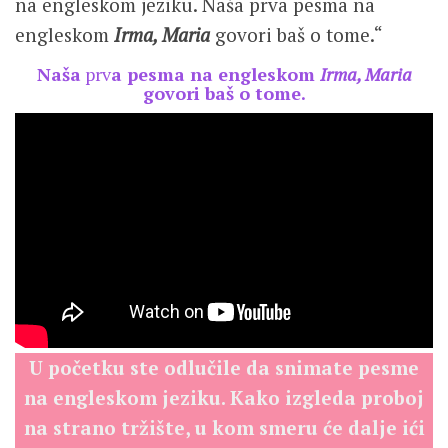
na engleskom jeziku. Naša prva pesma na
engleskom
Irma, Maria
govori baš o tome.“
Naša
prv
a pesma na engleskom
Irma, Maria
govori baš o tome.
U početku ste odlučile da snimate pesme
na engleskom jeziku. Kako izgleda proboj
na strano tržište, u kom smeru će dalje ići