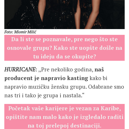
Foto: Miomir Milić
Da li ste se poznavale, pre nego što ste
osnovale grupu? Kako ste uopšte došle na
tu ideju da se okupite?
HURRICANE
: ,,Pre nekoliko godina,
naš
producent je napravio kasting
kako bi
napravio muzičku žensku grupu. Odabrane smo
nas tri i tako je grupa i nastala.“
Početak vaše karijere je vezan za Karibe,
opištite nam malo kako je izgledalo raditi
na toj prelepoj destinaciji.