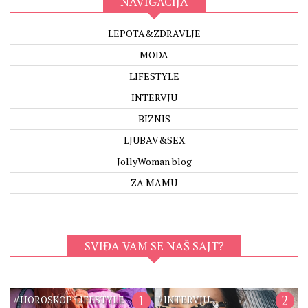
NAVIGACIJA
LEPOTA&ZDRAVLJE
MODA
LIFESTYLE
INTERVJU
BIZNIS
LJUBAV&SEX
JollyWoman blog
ZA MAMU
SVIĐA VAM SE NAŠ SAJT?
#
1
#
2
HOROSKOP LIFESTYLE
INTERVJU