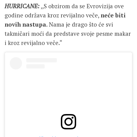
HURRICANE:
,,S obzirom da se Evrovizija ove
godine održava kroz revijalno veče,
neće biti
novih nastupa
. Nama je drago što će svi
takmičari moći da predstave svoje pesme makar
i kroz revijalno veče.“