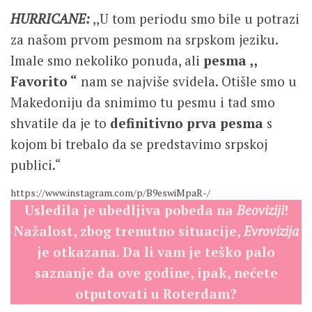
HURRICANE:
,,U tom periodu smo bile u potrazi
za našom prvom pesmom na srpskom jeziku.
Imale smo nekoliko ponuda, ali
pesma ,,
Favorito “
nam se najviše svidela. Otišle smo u
Makedoniju da snimimo tu pesmu i tad smo
shvatile da je to
definitivno prva pesma
s
kojom bi trebalo da se predstavimo srpskoj
publici.“
https://www.instagram.com/p/B9eswiMpaR-/
Usledila je ubedljiva pobeda na
Beoviziji
!
Nažalost, zbog trenutno situacije,
Evrovizija
je otkazana. Da li vam je teško palo
saznanje da ove godine, ipak, nećete
otputovati u Roterdam?