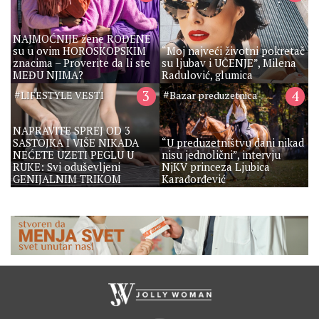
NAJMOĆNIJE žene ROĐENE
su u ovim HOROSKOPSKIM
“Moj najveći životni pokretač
znacima – Proverite da li ste
su ljubav i UČENJE”, Milena
MEĐU NJIMA?
Radulović, glumica
#
3
#
4
LIFESTYLE VESTI
Bazar preduzetnica
NAPRAVITE SPREJ OD 3
SASTOJKA I VIŠE NIKADA
“U preduzetništvu dani nikad
NEĆETE UZETI PEGLU U
nisu jednolični”, intervju
RUKE: Svi oduševljeni
NjKV princeza Ljubica
GENIJALNIM TRIKOM
Karađorđević