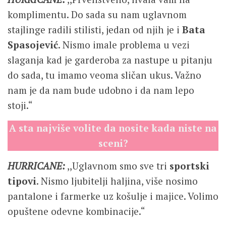
komplimentu. Do sada su nam uglavnom
stajlinge radili stilisti, jedan od njih je i
Bata
Spasojević
. Nismo imale problema u vezi
slaganja kad je garderoba za nastupe u pitanju
do sada, tu imamo veoma sličan ukus. Važno
nam je da nam bude udobno i da nam lepo
stoji.“
A sta najviše volite da nosite kada niste na
sceni?
HURRICANE:
,,Uglavnom smo sve tri
sportski
tipovi
. Nismo ljubitelji haljina, više nosimo
pantalone i farmerke uz košulje i majice. Volimo
opuštene odevne kombinacije.“