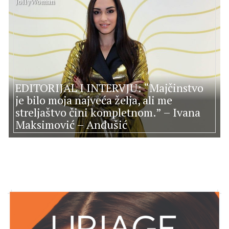
JollyWoman
EDITORIJAL I INTERVJU: “Majčinstvo
je bilo moja najveća želja, ali me
streljaštvo čini kompletnom.” – Ivana
Maksimović – Anđušić