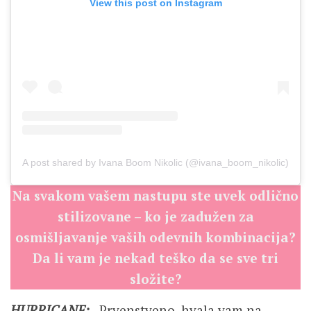
View this post on Instagram
A post shared by Ivana Boom Nikolic (@ivana_boom_nikolic)
Na svakom vašem nastupu ste uvek odlično
stilizovane – ko je zadužen za
osmišljavanje vaših odevnih kombinacija?
Da li vam je nekad teško da se sve tri
složite?
HURRICANE:
,,Prvenstveno, hvala vam na