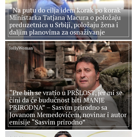
“Na putu do cilja idem korak po korak”
Ministarka Tatjana Macura o položaju
preduzetnica u Srbiji, položaju žena i
daljim planovima za osnaživanje
JollyWoman
“Pre bih se vratio u PRŠLOST, jer mi se
čini da će budućnost biti MANJE
PRIRODNA” – Sasvim prirodno sa
Jovanom Memedovićem, novinar i autor
emisije “Sasvim prirodno”