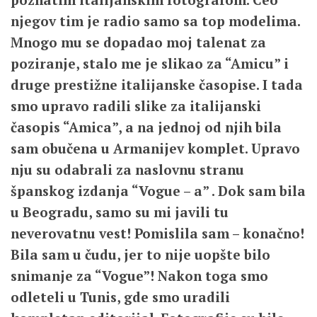
njegov tim je radio samo sa top modelima.
Mnogo mu se dopadao moj talenat za
poziranje, stalo me je slikao za “Amicu” i
druge prestižne italijanske časopise. I tada
smo upravo radili slike za italijanski
časopis “Amica”, a na jednoj od njih bila
sam obučena u Armanijev komplet. Upravo
nju su odabrali za naslovnu stranu
španskog izdanja “Vogue – a” . Dok sam bila
u Beogradu, samo su mi javili tu
neverovatnu vest! Pomislila sam – konačno!
Bila sam u čudu, jer to nije uopšte bilo
snimanje za “Vogue”! Nakon toga smo
odleteli u Tunis, gde smo uradili