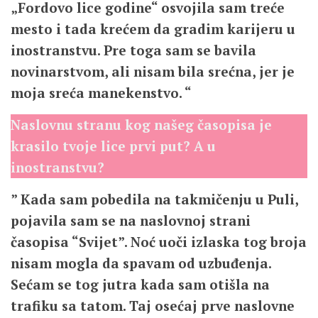
„Fordovo lice godine“ osvojila sam treće
mesto i tada krećem da gradim karijeru u
inostranstvu. Pre toga sam se bavila
novinarstvom, ali nisam bila srećna, jer je
moja sreća manekenstvo. “
Naslovnu stranu kog našeg
časopisa je
krasilo tvoje lice prvi put? A u
inostranstvu?
” Kada sam pobedila na takmičenju u Puli,
pojavila sam se na naslovnoj strani
časopisa “Svijet”. Noć uoči izlaska tog broja
nisam mogla da spavam od uzbuđenja.
Sećam se tog jutra kada sam otišla na
trafiku sa tatom. Taj osećaj prve naslovne