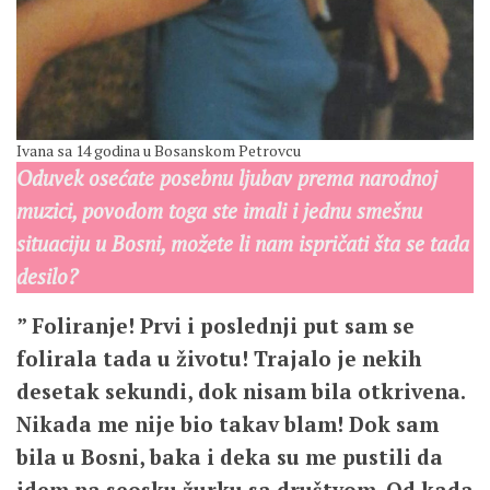
Ivana sa 14 godina u Bosanskom Petrovcu
Oduvek osećate posebnu
ljubav prema narodnoj
muzici, povodom toga ste imali i jednu smešnu
situaciju u Bosni, možete li nam ispričati šta se tada
desilo?
” Foliranje! Prvi i poslednji put sam se
folirala tada u životu! Trajalo je nekih
desetak sekundi, dok nisam bila otkrivena.
Nikada me nije bio takav blam! Dok sam
bila u Bosni, baka i deka su me pustili da
idem na seosku žurku sa društvom. Od kada