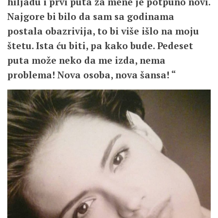
hiljadu i prvi puta za mene je potpuno novi.
Najgore bi bilo da sam sa godinama
postala obazrivija, to bi više išlo na moju
štetu. Ista ću biti, pa kako bude. Pedeset
puta može neko da me izda, nema
problema! Nova osoba, nova šansa! “