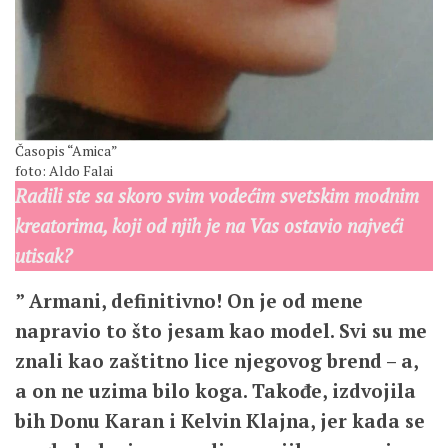
Časopis “Amica”
foto: Aldo Falai
Radili ste sa skoro svim vodećim svetskim modnim
kreatorima, koji od njih je na Vas ostavio najveći
utisak?
” Armani, definitivno! On je od mene
napravio to što jesam kao model. Svi su me
znali kao zaštitno lice njegovog brend – a,
a on ne uzima bilo koga. Takođe, izdvojila
bih Donu Karan i Kelvin Klajna, jer kada se