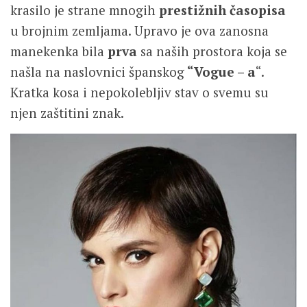
krasilo je strane mnogih
prestižnih časopisa
u brojnim zemljama. Upravo je ova zanosna
manekenka bila
prva
sa naših prostora koja se
našla na naslovnici španskog
“Vogue – a
“.
Kratka kosa i nepokolebljiv stav o svemu su
njen zaštitini znak.