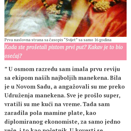
Prva naslovna strana sa časopis “Svijet” sa samo 16 godina
Kada ste prošetali pistom prvi put? Kakav je to bio
osećaj?
” U osmom razredu sam imala prvu reviju
sa ekipom naših najboljih manekena. Bila
je u Novom Sadu, a angažovali su me preko
Udruženja manekena. Sve je prošlo super,
vratili su me kući na vreme. Tada sam
zaradila pola mamine plate, kao
diplomiranog ekonomiste, za samo jedno
veče, i to kao početnik. U koverti se