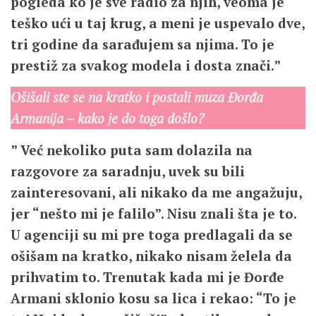
pogleda ko je sve radio za njih, veoma je
teško ući u taj krug, a meni je uspevalo dve,
tri godine da sarađujem sa njima. To je
prestiž za svakog modela i dosta znači.”
Ošišali ste se na kratko i postali muza Đorđa
Armanija – kako je do toga došlo?
” Već nekoliko puta sam dolazila na
razgovore za saradnju, uvek su bili
zainteresovani, ali nikako da me angažuju,
jer “nešto mi je falilo”. Nisu znali šta je to.
U agenciji su mi pre toga predlagali da se
ošišam na kratko, nikako nisam želela da
prihvatim to. Trenutak kada mi je Đorđe
Armani sklonio kosu sa lica i rekao: “To je