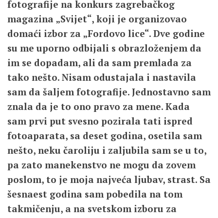
fotografije na konkurs zagrebačkog
magazina „Svijet“, koji je organizovao
domaći izbor za „Fordovo lice“. Dve godine
su me uporno odbijali s obrazloženjem da
im se dopadam, ali da sam premlada za
tako nešto. Nisam odustajala i nastavila
sam da šaljem fotografije. Jednostavno sam
znala da je to ono pravo za mene. Kada
sam prvi put svesno pozirala tati ispred
fotoaparata, sa deset godina, osetila sam
nešto, neku čaroliju i zaljubila sam se u to,
pa zato manekenstvo ne mogu da zovem
poslom, to je moja najveća ljubav, strast. Sa
šesnaest godina sam pobedila na tom
takmičenju, a na svetskom izboru za