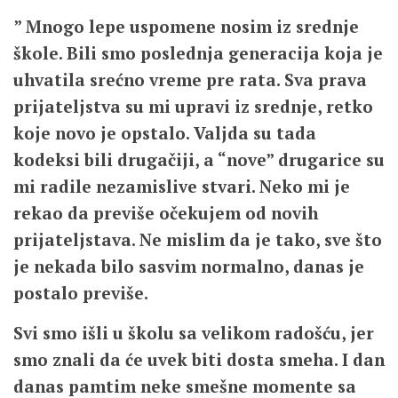
” Mnogo lepe uspomene nosim iz srednje
škole. Bili smo poslednja generacija koja je
uhvatila srećno vreme pre rata. Sva prava
prijateljstva su mi upravi iz srednje, retko
koje novo je opstalo. Valjda su tada
kodeksi bili drugačiji, a “nove” drugarice su
mi radile nezamislive stvari. Neko mi je
rekao da previše očekujem od novih
prijateljstava. Ne mislim da je tako, sve što
je nekada bilo sasvim normalno, danas je
postalo previše.
Svi smo išli u školu sa velikom radošću, jer
smo znali da će uvek biti dosta smeha. I dan
danas pamtim neke smešne momente sa