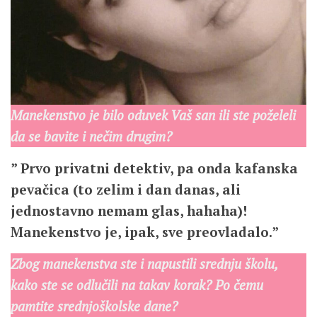
Manekenstvo je bilo oduvek Vaš san ili ste poželeli
da se bavite i nečim drugim?
” Prvo privatni detektiv, pa onda kafanska
pevačica (to zelim i dan danas, ali
jednostavno nemam glas, hahaha)!
Manekenstvo je, ipak, sve preovladalo.”
Zbog manekenstva ste i napustili srednju školu,
kako ste se odlučili na takav korak? Po čemu
pamtite srednjoškolske dane?