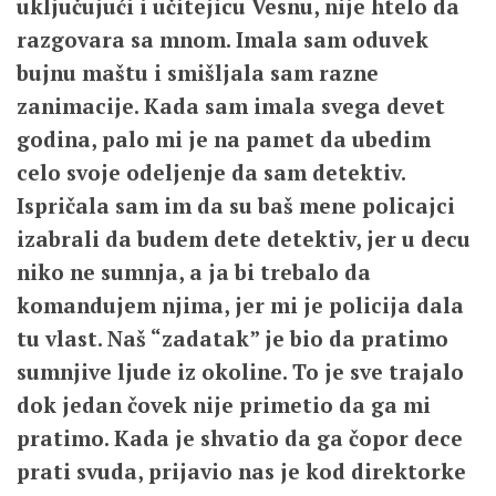
uključujući i učitejicu Vesnu, nije htelo da
razgovara sa mnom. Imala sam oduvek
bujnu maštu i smišljala sam razne
zanimacije. Kada sam imala svega devet
godina, palo mi je na pamet da ubedim
celo svoje odeljenje da sam detektiv.
Ispričala sam im da su baš mene policajci
izabrali da budem dete detektiv, jer u decu
niko ne sumnja, a ja bi trebalo da
komandujem njima, jer mi je policija dala
tu vlast. Naš “zadatak” je bio da pratimo
sumnjive ljude iz okoline. To je sve trajalo
dok jedan čovek nije primetio da ga mi
pratimo. Kada je shvatio da ga čopor dece
prati svuda, prijavio nas je kod direktorke