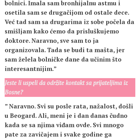
bolnici. Imala sam bronhijalnu astmu i
osetila sam se drugačijom od ostale dece.
Već tad sam sa drugarima iz sobe počela da
smišljam kako ćemo da prisluškujemo
doktore. Naravno, sve sam to ja
organizovala. Tada se budi ta mašta, jer
sam želela bolničke dane da učinim što
interesantnijim.”
Jeste li uspeli da održite kontakt sa prijateljima iz
Bosne?
” Naravno. Svi su posle rata, nažalost, došli
u Beogard. Ali, meni je i dan danas čudno
kada se sa njima viđam ovde. Svi mnogo
pate za zavičajem i svake godine ga