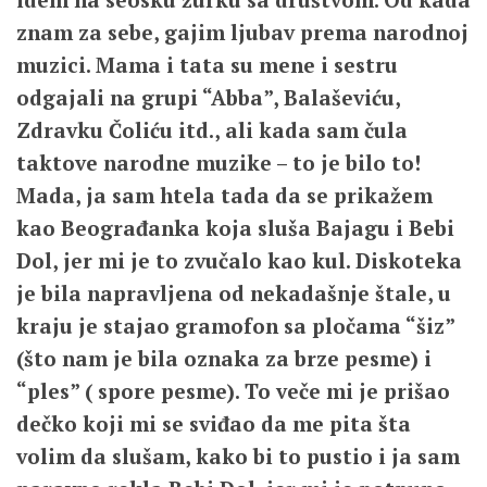
znam za sebe, gajim ljubav prema narodnoj
muzici. Mama i tata su mene i sestru
odgajali na grupi “Abba”, Balaševiću,
Zdravku Čoliću itd., ali kada sam čula
taktove narodne muzike – to je bilo to!
Mada, ja sam htela tada da se prikažem
kao Beograđanka koja sluša Bajagu i Bebi
Dol, jer mi je to zvučalo kao kul. Diskoteka
je bila napravljena od nekadašnje štale, u
kraju je stajao gramofon sa pločama “šiz”
(što nam je bila oznaka za brze pesme) i
“ples” ( spore pesme). To veče mi je prišao
dečko koji mi se sviđao da me pita šta
volim da slušam, kako bi to pustio i ja sam