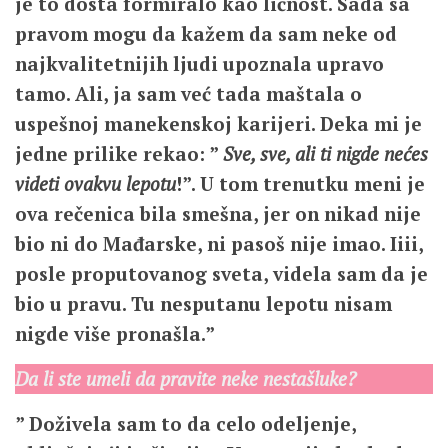
je to dosta formiralo kao ličnost. Sada sa
pravom mogu da kažem da sam neke od
najkvalitetnijih ljudi upoznala upravo
tamo. Ali, ja sam već tada maštala o
uspešnoj manekenskoj karijeri. Deka mi je
jedne prilike rekao: ”
Sve, sve, ali ti nigde nećes
videti ovakvu lepotu
!”. U tom trenutku meni je
ova rečenica bila smešna, jer on nikad nije
bio ni do Mađarske, ni pasoš nije imao. Iiii,
posle proputovanog sveta, videla sam da je
bio u pravu. Tu nesputanu lepotu nisam
nigde više pronašla.”
Da li ste umeli da pravite neke nestašluke?
” Doživela sam to da celo odeljenje,