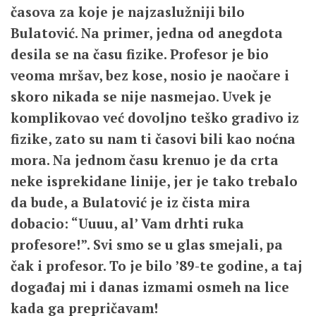
časova za koje je najzaslužniji bilo
Bulatović. Na primer, jedna od anegdota
desila se na času fizike. Profesor je bio
veoma mršav, bez kose, nosio je naočare i
skoro nikada se nije nasmejao. Uvek je
komplikovao već dovoljno teško gradivo iz
fizike, zato su nam ti časovi bili kao noćna
mora. Na jednom času krenuo je da crta
neke isprekidane linije, jer je tako trebalo
da bude, a Bulatović je iz čista mira
dobacio: “Uuuu, al’ Vam drhti ruka
profesore!”. Svi smo se u glas smejali, pa
čak i profesor. To je bilo ’89-te godine, a taj
događaj mi i danas izmami osmeh na lice
kada ga prepričavam!