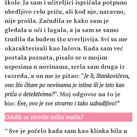
škole. Ja sam i učiteljici ispričala potpuno
ubedljivo celu priču, ali kod nje, naravno,
nije prošla. Začudila se kako sam je
gledala u oči i lagala, a ja sam se samo
trudila da budem što uverljivija. Svi su me
okarakterisali kao lažova. Kada sam već
postala poznata, pisalo se o mojim
uspesima u novinama, srela sam druga iz
razreda, a on me je pitao: “
Je li, Stankovićeva,
ono što čitam po novinama je istina ili je isto kao
priča o detektivima?
“.
Moj odgovor na to je
bio:
Eee, ovo je sve stvarno i tako uzbudljivo!”
Odakle se stvorila tolika mašta?
” Sve je počelo kada sam kao klinka bila u