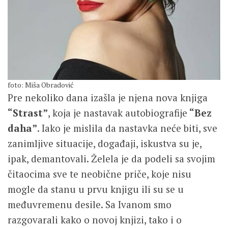
foto: Miša Obradović
Pre nekoliko dana izašla je njena nova knjiga
“Strast”
, koja je nastavak autobiografije
“Bez
daha”
. Iako je mislila da nastavka neće biti, sve
zanimljive situacije, događaji, iskustva su je,
ipak, demantovali. Želela je da podeli sa svojim
čitaocima sve te neobične priče, koje nisu
mogle da stanu u prvu knjigu ili su se u
međuvremenu desile. Sa Ivanom smo
razgovarali kako o novoj knjizi, tako i o