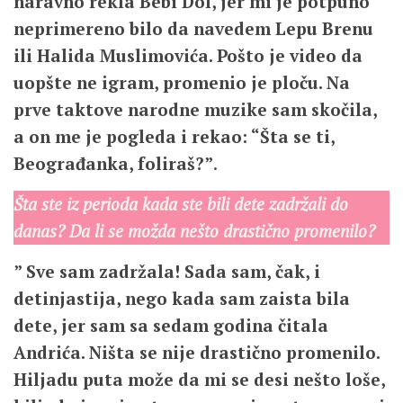
naravno rekla Bebi Dol, jer mi je potpuno
neprimereno bilo da navedem Lepu Brenu
ili Halida Muslimovića. Pošto je video da
uopšte ne igram, promenio je ploču. Na
prve taktove narodne muzike sam skočila,
a on me je pogleda i rekao: “Šta se ti,
Beograđanka, foliraš?”
.
Šta ste iz perioda kada ste bili dete zadržali do
danas? Da li se možda nešto drastično promenilo?
” Sve sam zadržala! Sada sam, čak, i
detinjastija, nego kada sam zaista bila
dete, jer sam sa sedam godina čitala
Andrića. Ništa se nije drastično promenilo.
Hiljadu puta može da mi se desi nešto loše,