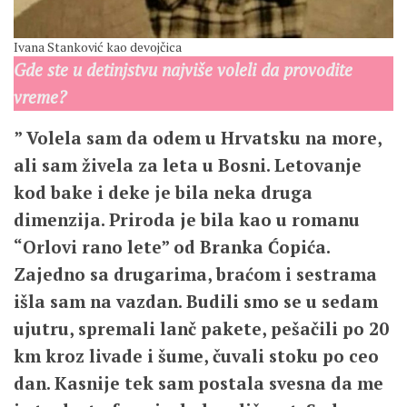
Ivana Stanković kao devojčica
Gde ste u detinjstvu najviše voleli da provodite
vreme?
” Volela sam da odem u Hrvatsku na more,
ali sam živela za leta u Bosni. Letovanje
kod bake i deke je bila neka druga
dimenzija. Priroda je bila kao u romanu
“Orlovi rano lete” od Branka Ćopića.
Zajedno sa drugarima, braćom i sestrama
išla sam na vazdan. Budili smo se u sedam
ujutru, spremali lanč pakete, pešačili po 20
km kroz livade i šume, čuvali stoku po ceo
dan. Kasnije tek sam postala svesna da me