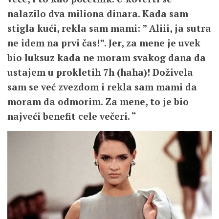
nalazilo dva miliona dinara. Kada sam
stigla kući, rekla sam mami: ” Aliii, ja sutra
ne idem na prvi čas!”. Jer, za mene je uvek
bio luksuz kada ne moram svakog dana da
ustajem u prokletih 7h (haha)! Doživela
sam se već zvezdom i rekla sam mami da
moram da odmorim. Za mene, to je bio
najveći benefit cele večeri. “