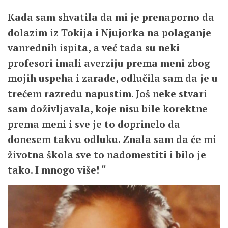
Kada sam shvatila da mi je prenaporno da
dolazim iz Tokija i Njujorka na polaganje
vanrednih ispita, a već tada su neki
profesori imali averziju prema meni zbog
mojih uspeha i zarade, odlučila sam da je u
trećem razredu napustim. Još neke stvari
sam doživljavala, koje nisu bile korektne
prema meni i sve je to doprinelo da
donesem takvu odluku. Znala sam da će mi
životna škola sve to nadomestiti i bilo je
tako. I mnogo više! “