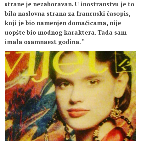
strane je nezaboravan. U inostranstvu je to
bila naslovna strana za francuski časopis,
koji je bio namenjen domaćicama, nije
uopšte bio modnog karaktera. Tada sam
imala osamnaest godina. “