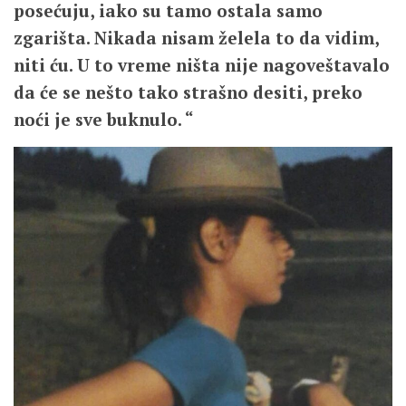
posećuju, iako su tamo ostala samo
zgarišta. Nikada nisam želela to da vidim,
niti ću. U to vreme ništa nije nagoveštavalo
da će se nešto tako strašno desiti, preko
noći je sve buknulo. “