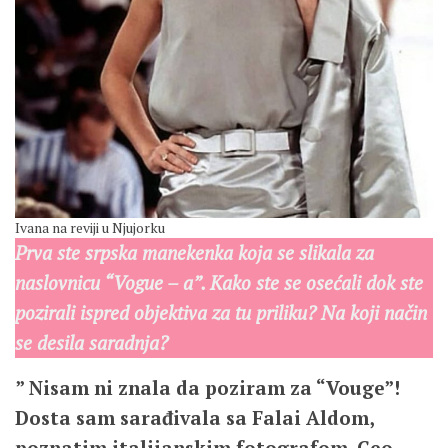
Ivana na reviji u Njujorku
Prva ste srpska manekenka koja se slikala za
naslovnicu “Vogue – a”. Kako ste se osećali dok ste
pozirali ispred objektiva za tu priliku? Na koji način
se desila saradnja?
” Nisam ni znala da poziram za “Vouge”!
Dosta sam sarađivala sa Falai Aldom,
poznatim italijanskim fotografom. Ceo