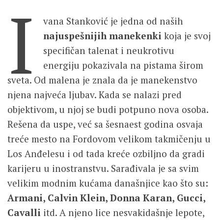
I
vana Stanković je jedna od naših
najuspešnijih manekenki
koja je svoj
specifičan talenat i neukrotivu
energiju pokazivala na pistama širom
sveta. Od malena je znala da je manekenstvo
njena najveća ljubav. Kada se nalazi pred
objektivom, u njoj se budi potpuno nova osoba.
Rešena da uspe, već sa šesnaest godina osvaja
treće mesto na Fordovom velikom takmičenju u
Los Anđelesu i od tada kreće ozbiljno da gradi
karijeru u inostranstvu. Sarađivala je sa svim
velikim modnim kućama današnjice kao što su:
Armani, Calvin Klein, Donna Karan, Gucci,
Cavalli
itd. A njeno lice nesvakidašnje lepote,