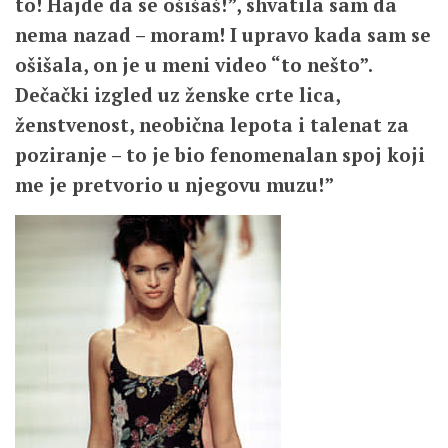
to! Hajde da se ošišaš!”, shvatila sam da
nema nazad – moram! I upravo kada sam se
ošišala, on je u meni video “to nešto”.
Dečački izgled uz ženske crte lica,
ženstvenost, neobična lepota i talenat za
poziranje – to je bio fenomenalan spoj koji
me je pretvorio u njegovu muzu!”