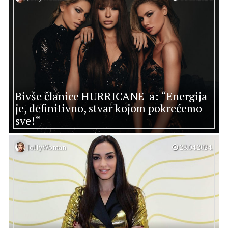
Bivše članice HURRICANE-a: “Energija
je, definitivno, stvar kojom pokrećemo
sve!“
JollyWoman
28.04.2024.