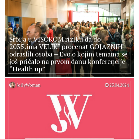
Srbija u VISOKOM riziku da do
2035.ima VELIKI procenat GOJAZNIH
odraslih osoba – Evo o kojim temama se
još pričalo na prvom danu konferencije
“Health up”
JollyWoman
23.04.2024.