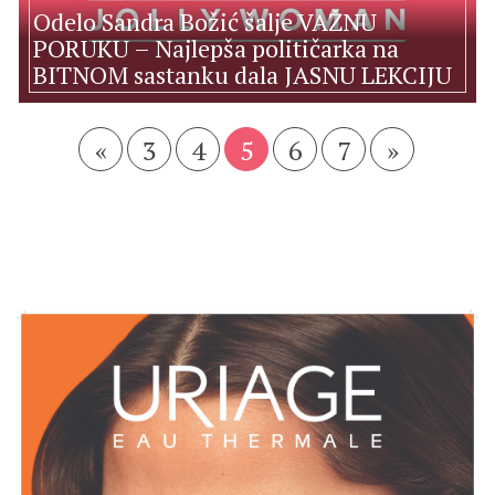
Odelo Sandra Božić šalje VAŽNU
PORUKU – Najlepša političarka na
BITNOM sastanku dala JASNU LEKCIJU
«
3
4
5
6
7
»