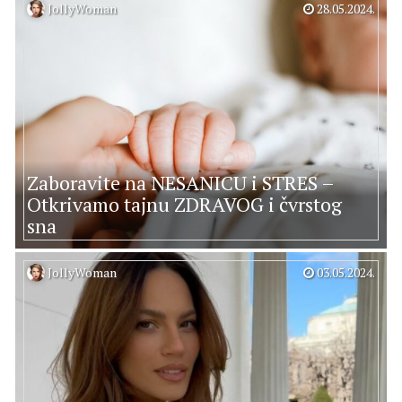
JollyWoman
28.05.2024.
Zaboravite na NESANICU i STRES –
Otkrivamo tajnu ZDRAVOG i čvrstog
sna
JollyWoman
03.05.2024.