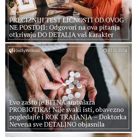
PRECIZNIJI TEST LIČNOSTI OD OVOG
NE POSTOJI: Odgovori na ova pitanja
otkrivaju DO DETALJA vaš karakter
JollyWoman
31.05.2024.
Evo zašto je BITNA ambalaža
PROBIOTIKA! Nije svaki isti, obavezno
pogledajte i ROK TRAJANJA – Doktorka
Nevena sve DETALJNO objasnila