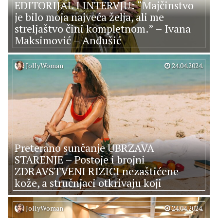
EDITORIJAL I INTERVJU: “Majčinstvo
je bilo moja najveća želja, ali me
streljaštvo čini kompletnom.” – Ivana
Maksimović – Anđušić
JollyWoman
24.04.2024.
Preterano sunčanje UBRZAVA
STARENJE – Postoje i brojni
ZDRAVSTVENI RIZICI nezaštićene
kože, a stručnjaci otkrivaju koji
JollyWoman
24.04.2024.