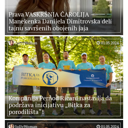
Prava VASKRŠNJA ČAROLIJA –
Manekenka Danijela Dimitrovska deli
tajnu savršenih obojenih jaja
JollyWoman
01.05.2024.
Kompanija Pernod Ricard nastavlja da
podržava inicijativu „Bitka za
porodilišta“!
JollyWoman
01.05.2024.