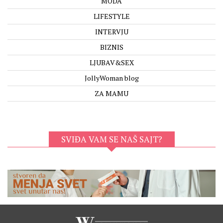
MODA
LIFESTYLE
INTERVJU
BIZNIS
LJUBAV&SEX
JollyWoman blog
ZA MAMU
SVIĐA VAM SE NAŠ SAJT?