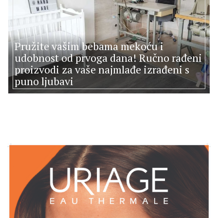
Pružite vašim bebama mekoću i
udobnost od prvoga dana! Ručno rađeni
proizvodi za vaše najmlađe izrađeni s
puno ljubavi