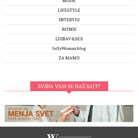
MODA
LIFESTYLE
INTERVJU
BIZNIS
LJUBAV&SEX
JollyWoman blog
ZA MAMU
SVIĐA VAM SE NAŠ SAJT?