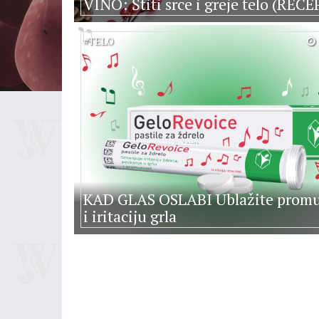
VINO: Štiti srce i greje telo (RECE
#
TELO
KAD GLAS OSLABI Ublažite promu
i iritaciju grla