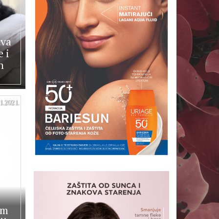
iva
 i
h
1.2021.
om