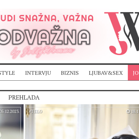
STYLE
INTERVJU
BIZNIS
LJUBAV&SEX
J
PREHLADA
05.12.2023.
#
TELO
18.1