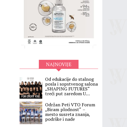
NAJNOVIJE
Od edukacije do stalnog
posla i sopstvenog salona
„SHAPING FUTURES“
treći put zaredom U
SRBIJI
Održan Peti VTO Forum
„Biram plodnost“ –
mesto susreta znanja,
podrške i nade