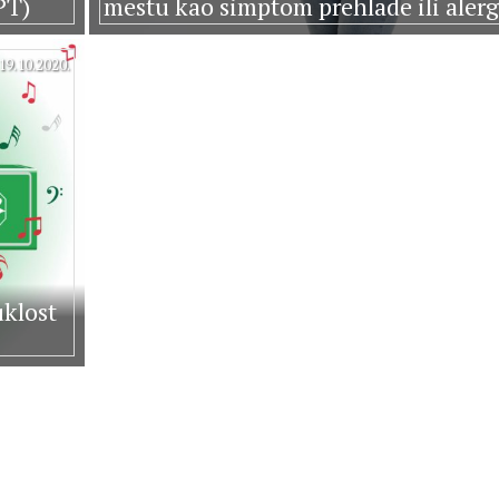
PT)
mestu kao simptom prehlade ili alerg
19.10.2020.
klost