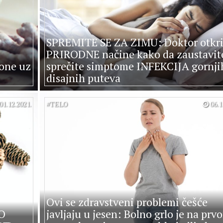
SPREMITE SE ZA ZIMU: Doktor otkr
PRIRODNE načine kako da zaustavite
one uz
sprečite simptome INFEKCIJA gornji
disajnih puteva
01.12.2021.
#
TELO
06.1
Ovi se zdravstveni problemi češće
NO
javljaju u jesen: Bolno grlo je na prv