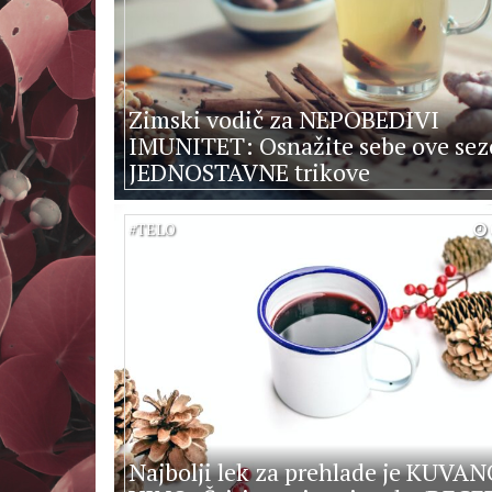
Zimski vodič za NEPOBEDIVI
IMUNITET: Osnažite sebe ove sez
JEDNOSTAVNE trikove
#
TELO
Najbolji lek za prehlade je KUVA