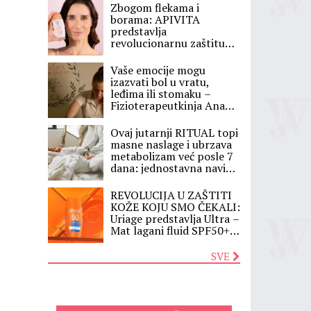
Zbogom flekama i
borama: APIVITA
predstavlja
revolucionarnu zaštitu
koja menja vašu rutinu,
evo zašto je Daily Age
Vaše emocije mogu
Repair Tinted sve što
izazvati bol u vratu,
vam treba ovog leta
leđima ili stomaku –
Fizioterapeutkinja Ana
otkriva skrivenu vezu
između osećanja i bolesti
Ovaj jutarnji RITUAL topi
masne naslage i ubrzava
metabolizam već posle 7
dana: jednostavna navika
koju lekari preporučuju, a
većina ljudi je preskače
REVOLUCIJA U ZAŠTITI
KOŽE KOJU SMO ČEKALI:
Uriage predstavlja Ultra –
Mat lagani fluid SPF50+ –
nevidljivi štit koji matira
kožu do 12 sati!
SVE