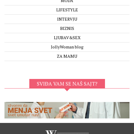
MODA
LIFESTYLE
INTERVJU
BIZNIS
LJUBAV&SEX
JollyWoman blog
ZA MAMU
SVIĐA VAM SE NAŠ SAJT?