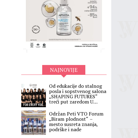
NAJNOVIJE
Od edukacije do stalnog
posla i sopstvenog salona
„SHAPING FUTURES“
treći put zaredom U
SRBIJI
Održan Peti VTO Forum
„Biram plodnost“ –
mesto susreta znanja,
podrške i nade