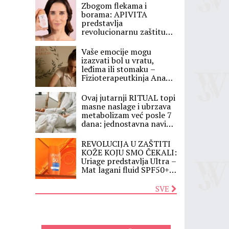
Zbogom flekama i
borama: APIVITA
predstavlja
revolucionarnu zaštitu
koja menja vašu rutinu,
evo zašto je Daily Age
Vaše emocije mogu
Repair Tinted sve što
izazvati bol u vratu,
vam treba ovog leta
leđima ili stomaku –
Fizioterapeutkinja Ana
otkriva skrivenu vezu
između osećanja i bolesti
Ovaj jutarnji RITUAL topi
masne naslage i ubrzava
metabolizam već posle 7
dana: jednostavna navika
koju lekari preporučuju, a
većina ljudi je preskače
REVOLUCIJA U ZAŠTITI
KOŽE KOJU SMO ČEKALI:
Uriage predstavlja Ultra –
Mat lagani fluid SPF50+ –
nevidljivi štit koji matira
kožu do 12 sati!
SVE