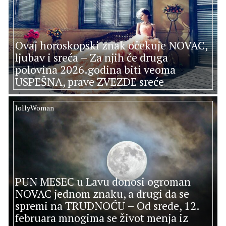
Ovaj horoskopski znak očekuje NOVAC,
ljubav i sreća – Za njih će druga
polovina 2026.godina biti veoma
USPEŠNA, prave ZVEZDE sreće
JollyWoman
PUN MESEC u Lavu donosi ogroman
NOVAC jednom znaku, a drugi da se
spremi na TRUDNOĆU – Od srede, 12.
februara mnogima se život menja iz