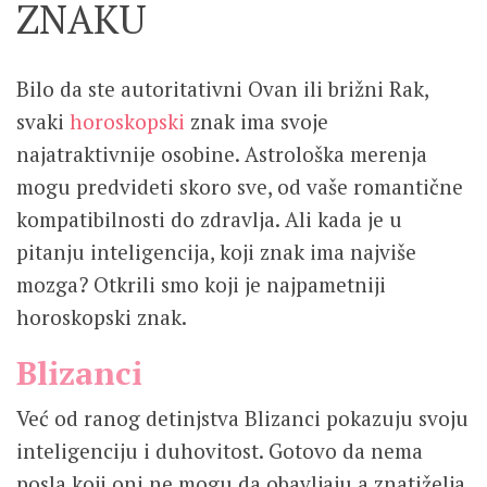
ZNAKU
Bilo da ste autoritativni Ovan ili brižni Rak,
svaki
horoskopski
znak ima svoje
najatraktivnije osobine. Astrološka merenja
mogu predvideti skoro sve, od vaše romantične
kompatibilnosti do zdravlja. Ali kada je u
pitanju inteligencija, koji znak ima najviše
mozga? Otkrili smo koji je najpametniji
horoskopski znak.
Blizanci
Već od ranog detinjstva Blizanci pokazuju svoju
inteligenciju i duhovitost. Gotovo da nema
posla koji oni ne mogu da obavljaju a znatiželja