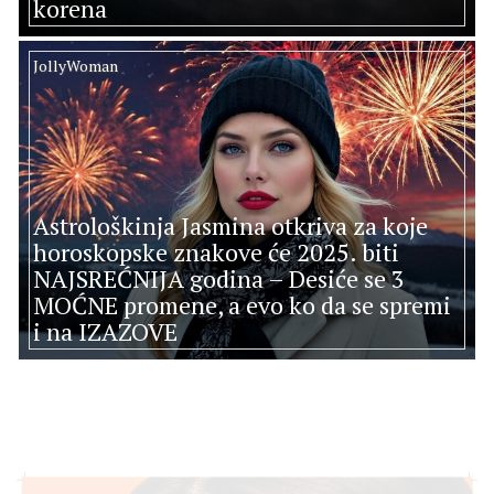
korena
JollyWoman
Astrološkinja Jasmina otkriva za koje
horoskopske znakove će 2025. biti
NAJSREĆNIJA godina – Desiće se 3
MOĆNE promene, a evo ko da se spremi
i na IZAZOVE