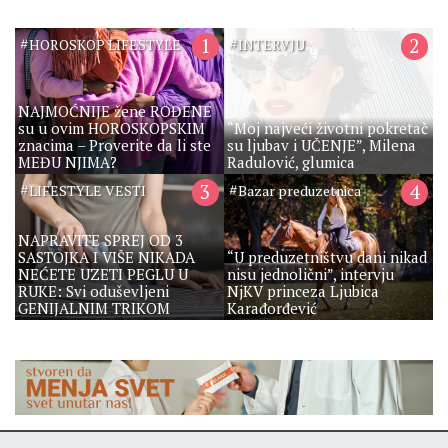
#
1
#
2
HOROSKOP LIFESTYLE
INTERVJU
NAJMOĆNIJE žene ROĐENE
su u ovim HOROSKOPSKIM
“Moj najveći životni pokretač
znacima – Proverite da li ste
su ljubav i UČENJE”, Milena
MEĐU NJIMA?
Radulović, glumica
#
3
#
4
LIFESTYLE VESTI
Bazar preduzetnica
NAPRAVITE SPREJ OD 3
SASTOJKA I VIŠE NIKADA
“U preduzetništvu dani nikad
NEĆETE UZETI PEGLU U
nisu jednolični”, intervju
RUKE: Svi oduševljeni
NjKV princeza Ljubica
GENIJALNIM TRIKOM
Karađorđević