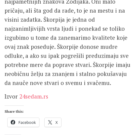
najpametnijih znakova Zodijaka. Oni malo
pričaju, ali šta god da rade, to je na mestu i na
visini zadatka. Škorpija je jedna od
najzanimljivijih vrsta ljudi i ponekad se toliko
izgubimo u tome da zanemarimo kvalitete koje
ovaj znak poseduje. Škorpije donose mudre
odluke, a ako su ipak pogrešili preduzimaju sve
potrebne mere da poprave stvari. Škorpije imaju
neobičnu želju za znanjem i stalno pokušavaju
da nauče nove stvari o svemu i svačemu.
Izvor
24sedam.rs
Share this:
Facebook
X