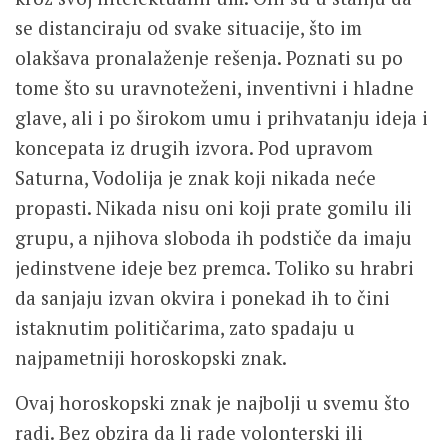
se distanciraju od svake situacije, što im
olakšava pronalaženje rešenja. Poznati su po
tome što su uravnoteženi, inventivni i hladne
glave, ali i po širokom umu i prihvatanju ideja i
koncepata iz drugih izvora. Pod upravom
Saturna, Vodolija je znak koji nikada neće
propasti. Nikada nisu oni koji prate gomilu ili
grupu, a njihova sloboda ih podstiče da imaju
jedinstvene ideje bez premca. Toliko su hrabri
da sanjaju izvan okvira i ponekad ih to čini
istaknutim političarima, zato spadaju u
najpametniji horoskopski znak.
Ovaj horoskopski znak je najbolji u svemu što
radi. Bez obzira da li rade volonterski ili