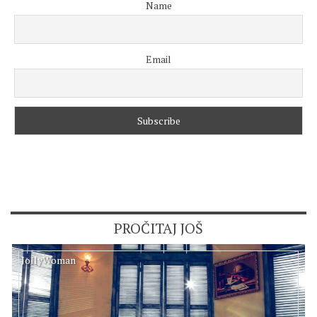
Name
Email
PROČITAJ JOŠ
JollyWoman