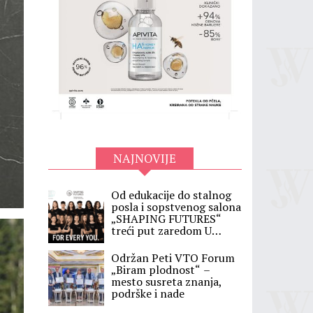
NAJNOVIJE
Od edukacije do stalnog
posla i sopstvenog salona
„SHAPING FUTURES“
treći put zaredom U
SRBIJI
Održan Peti VTO Forum
„Biram plodnost“ –
mesto susreta znanja,
podrške i nade