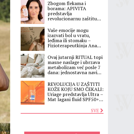
Zbogom flekama i
borama: APIVITA
predstavlja
revolucionarnu zaštitu
koja menja vašu rutinu,
evo zašto je Daily Age
Vaše emocije mogu
Repair Tinted sve što
izazvati bol u vratu,
vam treba ovog leta
leđima ili stomaku –
Fizioterapeutkinja Ana
otkriva skrivenu vezu
između osećanja i bolesti
Ovaj jutarnji RITUAL topi
masne naslage i ubrzava
metabolizam već posle 7
dana: jednostavna navika
koju lekari preporučuju, a
većina ljudi je preskače
REVOLUCIJA U ZAŠTITI
KOŽE KOJU SMO ČEKALI:
Uriage predstavlja Ultra –
Mat lagani fluid SPF50+ –
nevidljivi štit koji matira
kožu do 12 sati!
SVE