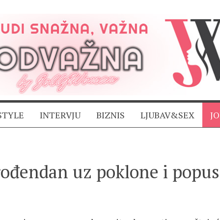
STYLE
INTERVJU
BIZNIS
LJUBAV&SEX
J
 rođendan uz poklone i popus