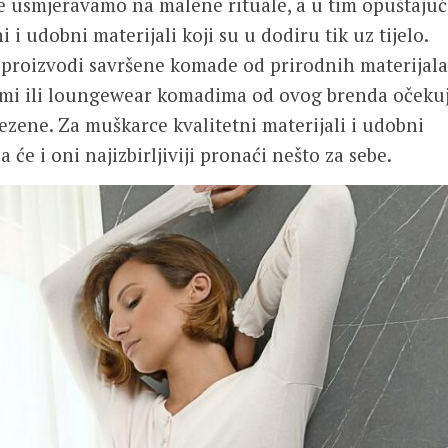
e usmjeravamo na malene rituale, a u tim opuštaju
dobni materijali koji su u dodiru tik uz tijelo.
 proizvodi savršene komade od prirodnih materijala
džami ili loungewear komadima od ovog brenda očeku
ezene. Za muškarce kvalitetni materijali i udobni
 će i oni najizbirljiviji pronaći nešto za sebe.