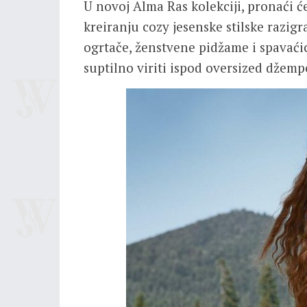
U novoj Alma Ras kolekciji, pronaći 
kreiranju cozy jesenske stilske razigr
ogrtače, ženstvene pidžame i spavaćic
suptilno viriti ispod oversized dže