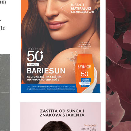
ćim
.
jte