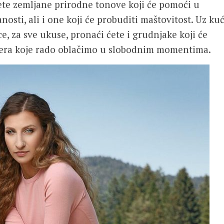
ćete zemljane prirodne tonove koji će pomoći u
anosti, ali i one koji će probuditi maštovitost. Uz ku
e, za sve ukuse, pronaći ćete i grudnjake koji će
mpera koje rado oblačimo u slobodnim momentima.