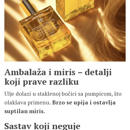
Ambalaža i miris – detalji
koji prave razliku
Ulje dolazi u staklenoj bočici sa pumpicom, što
olakšava primenu.
Brzo se upija i ostavlja
suptilan miris.
Sastav koji neguje