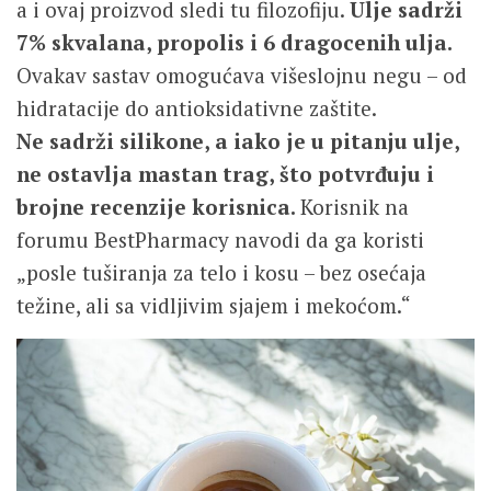
a i ovaj proizvod sledi tu filozofiju.
Ulje sadrži
7% skvalana, propolis i 6 dragocenih ulja.
Ovakav sastav omogućava višeslojnu negu – od
hidratacije do antioksidativne zaštite.
Ne sadrži silikone, a iako je u pitanju ulje,
ne ostavlja mastan trag, što potvrđuju i
brojne recenzije korisnica.
Korisnik na
forumu BestPharmacy navodi da ga koristi
„posle tuširanja za telo i kosu – bez osećaja
težine, ali sa vidljivim sjajem i mekoćom.“