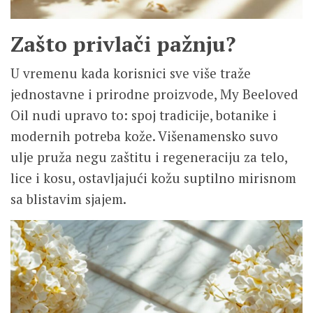
Zašto privlači pažnju?
U vremenu kada korisnici sve više traže
jednostavne i prirodne proizvode, My Beeloved
Oil nudi upravo to: spoj tradicije, botanike i
modernih potreba kože. Višenamensko suvo
ulje pruža negu zaštitu i regeneraciju za telo,
lice i kosu, ostavljajući kožu suptilno mirisnom
sa blistavim sjajem.