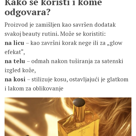
Kako se koristi i kome
odgovara?
Proizvod je zamišljen kao savršen dodatak
svakoj beauty rutini. Može se koristiti:
na licu
– kao završni korak nege ili za „glow
efekat“,
na telu
– odmah nakon tuširanja za satenski
izgled kože,
na kosi
– stilizuje kosu, ostavljajući je glatkom
i lakom za oblikovanje