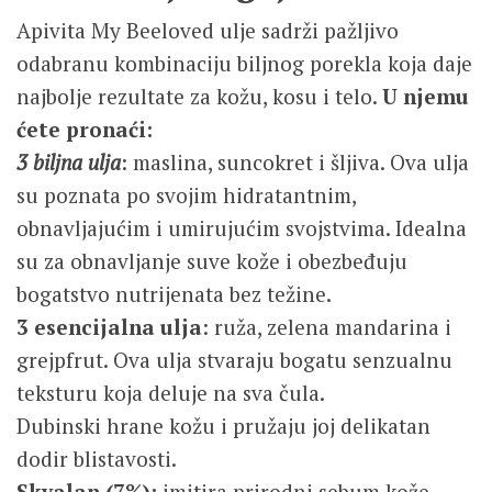
Apivita My Beeloved ulje sadrži pažljivo
odabranu kombinaciju biljnog porekla koja daje
najbolje rezultate za kožu, kosu i telo.
U njemu
ćete pronaći:
3 biljna ulja
: maslina, suncokret i šljiva. Ova ulja
su poznata po svojim hidratantnim,
obnavljajućim i umirujućim svojstvima. Idealna
su za obnavljanje suve kože i obezbeđuju
bogatstvo nutrijenata bez težine.
3 esencijalna ulja
: ruža, zelena mandarina i
grejpfrut. Ova ulja stvaraju bogatu senzualnu
teksturu koja deluje na sva čula.
Dubinski hrane kožu i pružaju joj delikatan
dodir blistavosti.
Skvalan (7%):
imitira prirodni sebum kože,