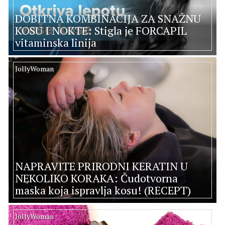
DOBITNA KOMBINACIJA ZA SNAŽNU
KOSU I NOKTE: Stigla je FORCAPIL
vitaminska linija
JollyWoman
NAPRAVITE PRIRODNI KERATIN U
NEKOLIKO KORAKA: Čudotvorna
maska koja ispravlja kosu! (RECEPT)
JollyWoman