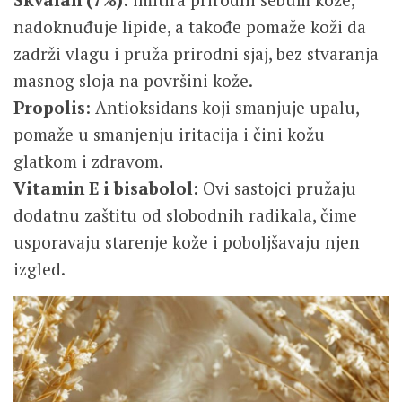
nadoknuđuje lipide, a takođe pomaže koži da
zadrži vlagu i pruža prirodni sjaj, bez stvaranja
masnog sloja na površini kože.
Propolis
: Antioksidans koji smanjuje upalu,
pomaže u smanjenju iritacija i čini kožu
glatkom i zdravom.
Vitamin E i bisabolol:
Ovi sastojci pružaju
dodatnu zaštitu od slobodnih radikala, čime
usporavaju starenje kože i poboljšavaju njen
izgled.