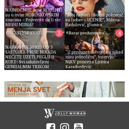
NAJMOĆNIJE žene ROĐENE
su u ovim HOROSKOPSKIM
“Moj najveći životni pokretač
znacima – Proverite da li ste
su ljubav i UČENJE”, Milena
MEĐU NJIMA?
Radulović, glumica
#
3
#
4
LIFESTYLE VESTI
Bazar preduzetnica
NAPRAVITE SPREJ OD 3
SASTOJKA I VIŠE NIKADA
“U preduzetništvu dani nikad
NEĆETE UZETI PEGLU U
nisu jednolični”, intervju
RUKE: Svi oduševljeni
NjKV princeza Ljubica
GENIJALNIM TRIKOM
Karađorđević