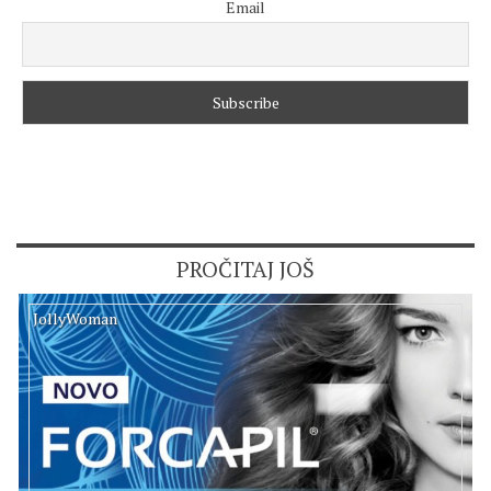
Email
PROČITAJ JOŠ
JollyWoman