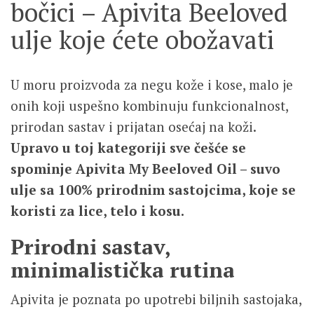
bočici – Apivita Beeloved
ulje koje ćete obožavati
U moru proizvoda za negu kože i kose, malo je
onih koji uspešno kombinuju funkcionalnost,
prirodan sastav i prijatan osećaj na koži.
Upravo u toj kategoriji sve češće se
spominje Apivita My Beeloved Oil – suvo
ulje sa 100% prirodnim sastojcima, koje se
koristi za lice, telo i kosu.
Prirodni sastav,
minimalistička rutina
Apivita je poznata po upotrebi biljnih sastojaka,