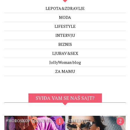
LEPOTA&ZDRAVLJE
MODA
LIFESTYLE
INTERVJU
BIZNIS
LJUBAV&SEX
JollyWoman blog
ZA MAMU
SVIĐA VAM SE NAŠ SAJT?
#
1
#
2
HOROSKOP LIFESTYLE
INTERVJU