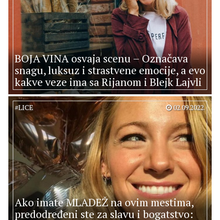
BOJA VINA osvaja scenu – Označava
snagu, luksuz i strastvene emocije, a evo
kakve veze ima sa Rijanom i Blejk Lajvli
#
LICE
02.09.2022.
Ako imate MLADEŽ na ovim mestima,
predodređeni ste za slavu i bogatstvo: