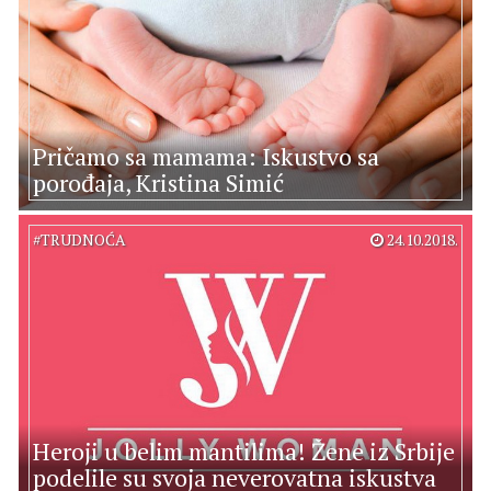
Pričamo sa mamama: Iskustvo sa
porođaja, Kristina Simić
#
TRUDNOĆA
24.10.2018.
Heroji u belim mantilima! Žene iz Srbije
podelile su svoja neverovatna iskustva